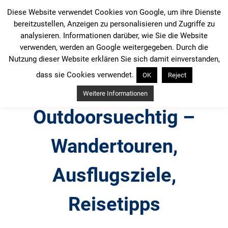
Zum
Diese Website verwendet Cookies von Google, um ihre Dienste
Inhalt
bereitzustellen, Anzeigen zu personalisieren und Zugriffe zu
springen
analysieren. Informationen darüber, wie Sie die Website
verwenden, werden an Google weitergegeben. Durch die
Nutzung dieser Website erklären Sie sich damit einverstanden,
dass sie Cookies verwendet.
OK
Reject
Weitere Informationen
Outdoorsuechtig –
Wandertouren,
Ausflugsziele,
Reisetipps
Outdoor, Wandertouren, Ausflugsziele, Reisetipps,