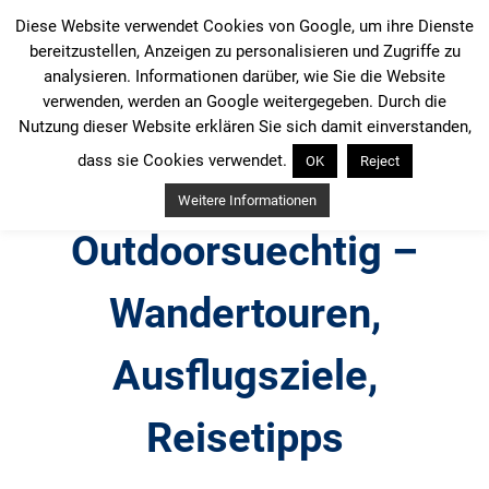
Zum
Diese Website verwendet Cookies von Google, um ihre Dienste
Inhalt
bereitzustellen, Anzeigen zu personalisieren und Zugriffe zu
springen
analysieren. Informationen darüber, wie Sie die Website
verwenden, werden an Google weitergegeben. Durch die
Nutzung dieser Website erklären Sie sich damit einverstanden,
dass sie Cookies verwendet.
OK
Reject
Weitere Informationen
Outdoorsuechtig –
Wandertouren,
Ausflugsziele,
Reisetipps
Outdoor, Wandertouren, Ausflugsziele, Reisetipps,