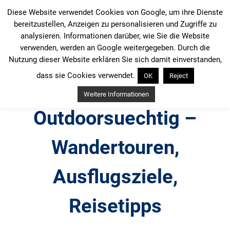
Zum
Diese Website verwendet Cookies von Google, um ihre Dienste
Inhalt
bereitzustellen, Anzeigen zu personalisieren und Zugriffe zu
springen
analysieren. Informationen darüber, wie Sie die Website
verwenden, werden an Google weitergegeben. Durch die
Nutzung dieser Website erklären Sie sich damit einverstanden,
dass sie Cookies verwendet.
OK
Reject
Weitere Informationen
Outdoorsuechtig –
Wandertouren,
Ausflugsziele,
Reisetipps
Outdoor, Wandertouren, Ausflugsziele, Reisetipps,