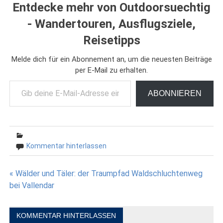
Entdecke mehr von Outdoorsuechtig
- Wandertouren, Ausflugsziele,
Reisetipps
Melde dich für ein Abonnement an, um die neuesten Beiträge
per E-Mail zu erhalten.
Gib deine E-Mail-Adresse ein ...
ABONNIEREN
Kommentar hinterlassen
Beitragsnavigation
« Wälder und Täler: der Traumpfad Waldschluchtenweg
bei Vallendar
KOMMENTAR HINTERLASSEN