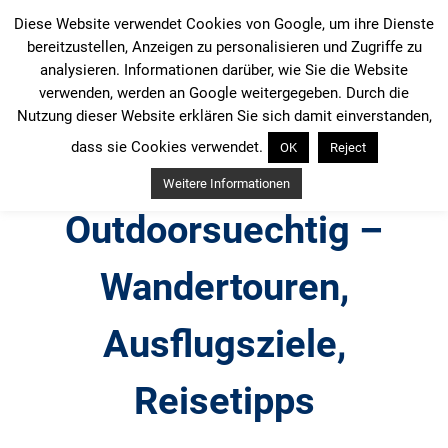
Zum
Diese Website verwendet Cookies von Google, um ihre Dienste
Inhalt
bereitzustellen, Anzeigen zu personalisieren und Zugriffe zu
springen
analysieren. Informationen darüber, wie Sie die Website
verwenden, werden an Google weitergegeben. Durch die
Nutzung dieser Website erklären Sie sich damit einverstanden,
dass sie Cookies verwendet.
OK
Reject
Weitere Informationen
Outdoorsuechtig –
Wandertouren,
Ausflugsziele,
Reisetipps
Outdoor, Wandertouren, Ausflugsziele, Reisetipps,