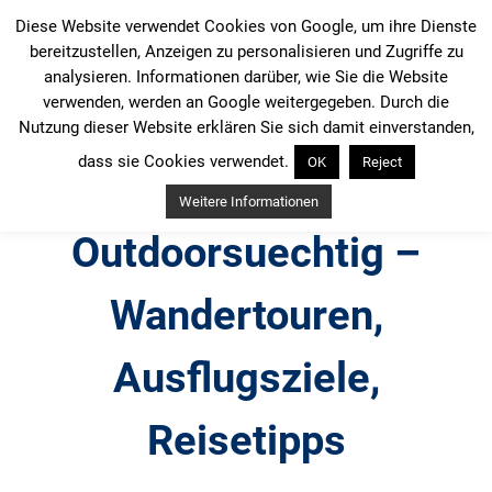
Zum
Diese Website verwendet Cookies von Google, um ihre Dienste
Inhalt
bereitzustellen, Anzeigen zu personalisieren und Zugriffe zu
springen
analysieren. Informationen darüber, wie Sie die Website
verwenden, werden an Google weitergegeben. Durch die
Nutzung dieser Website erklären Sie sich damit einverstanden,
dass sie Cookies verwendet.
OK
Reject
Weitere Informationen
Outdoorsuechtig –
Wandertouren,
Ausflugsziele,
Reisetipps
Outdoor, Wandertouren, Ausflugsziele, Reisetipps,