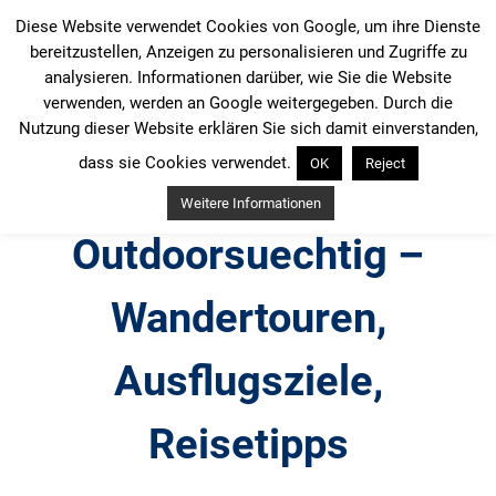
Zum
Diese Website verwendet Cookies von Google, um ihre Dienste
Inhalt
bereitzustellen, Anzeigen zu personalisieren und Zugriffe zu
springen
analysieren. Informationen darüber, wie Sie die Website
verwenden, werden an Google weitergegeben. Durch die
Nutzung dieser Website erklären Sie sich damit einverstanden,
dass sie Cookies verwendet.
OK
Reject
Weitere Informationen
Outdoorsuechtig –
Wandertouren,
Ausflugsziele,
Reisetipps
Outdoor, Wandertouren, Ausflugsziele, Reisetipps,