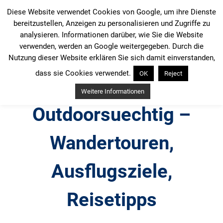
Zum
Diese Website verwendet Cookies von Google, um ihre Dienste
Inhalt
bereitzustellen, Anzeigen zu personalisieren und Zugriffe zu
springen
analysieren. Informationen darüber, wie Sie die Website
verwenden, werden an Google weitergegeben. Durch die
Nutzung dieser Website erklären Sie sich damit einverstanden,
dass sie Cookies verwendet.
OK
Reject
Weitere Informationen
Outdoorsuechtig –
Wandertouren,
Ausflugsziele,
Reisetipps
Outdoor, Wandertouren, Ausflugsziele, Reisetipps,