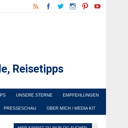
e, Reisetipps
raußen sind. In Deutschland und überall!
PPS
UNSERE STERNE
EMPFEHLUNGEN
PRESSESCHAU
ÜBER MICH / MEDIA KIT
HIER KANNST DU IM BLOG SUCHEN: