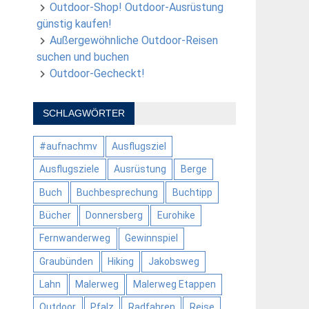
Outdoor-Shop! Outdoor-Ausrüstung
günstig kaufen!
Außergewöhnliche Outdoor-Reisen
suchen und buchen
Outdoor-Gecheckt!
SCHLAGWÖRTER
#aufnachmv
Ausflugsziel
Ausflugsziele
Ausrüstung
Berge
Buch
Buchbesprechung
Buchtipp
Bücher
Donnersberg
Eurohike
Fernwanderweg
Gewinnspiel
Graubünden
Hiking
Jakobsweg
Lahn
Malerweg
Malerweg Etappen
Outdoor
Pfalz
Radfahren
Reise