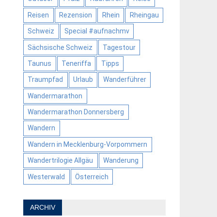
Reisen
Rezension
Rhein
Rheingau
Schweiz
Special #aufnachmv
Sächsische Schweiz
Tagestour
Taunus
Teneriffa
Tipps
Traumpfad
Urlaub
Wanderführer
Wandermarathon
Wandermarathon Donnersberg
Wandern
Wandern in Mecklenburg-Vorpommern
Wandertrilogie Allgäu
Wanderung
Westerwald
Österreich
ARCHIV