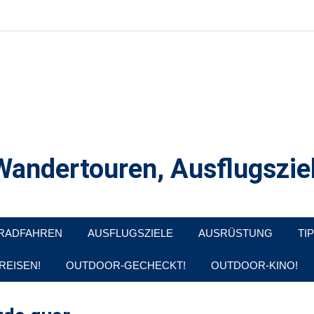
andertouren, Ausflugsziel
, Produkttests und Buchrezensionen. Ein Blog für alle, die gern d
RADFAHREN
AUSFLUGSZIELE
AUSRÜSTUNG
TI
REISEN!
OUTDOOR-GECHECKT!
OUTDOOR-KINO!