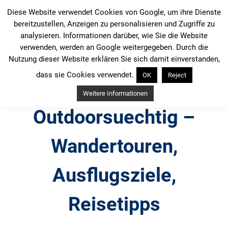
Zum
Diese Website verwendet Cookies von Google, um ihre Dienste
Inhalt
bereitzustellen, Anzeigen zu personalisieren und Zugriffe zu
springen
analysieren. Informationen darüber, wie Sie die Website
verwenden, werden an Google weitergegeben. Durch die
Nutzung dieser Website erklären Sie sich damit einverstanden,
dass sie Cookies verwendet.
OK
Reject
Weitere Informationen
Outdoorsuechtig –
Wandertouren,
Ausflugsziele,
Reisetipps
Outdoor, Wandertouren, Ausflugsziele, Reisetipps,