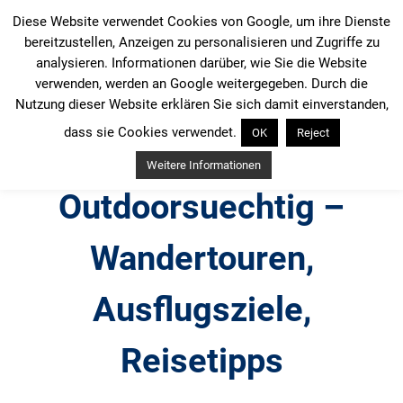
Zum
Diese Website verwendet Cookies von Google, um ihre Dienste
Inhalt
bereitzustellen, Anzeigen zu personalisieren und Zugriffe zu
springen
analysieren. Informationen darüber, wie Sie die Website
verwenden, werden an Google weitergegeben. Durch die
Nutzung dieser Website erklären Sie sich damit einverstanden,
dass sie Cookies verwendet.
OK
Reject
Weitere Informationen
Outdoorsuechtig –
Wandertouren,
Ausflugsziele,
Reisetipps
Outdoor, Wandertouren, Ausflugsziele, Reisetipps,