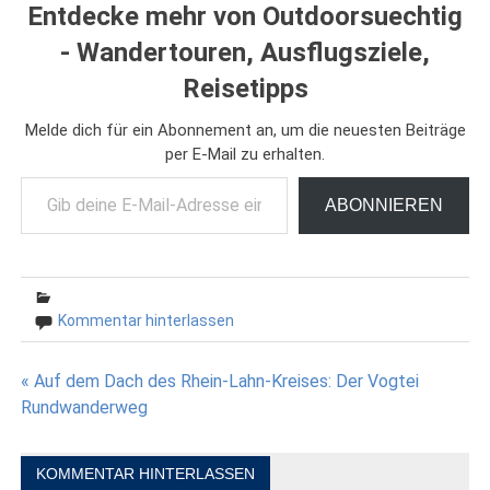
Entdecke mehr von Outdoorsuechtig
- Wandertouren, Ausflugsziele,
Reisetipps
Melde dich für ein Abonnement an, um die neuesten Beiträge
per E-Mail zu erhalten.
Gib deine E-Mail-Adresse ein ...
ABONNIEREN
Kommentar hinterlassen
Beitragsnavigation
« Auf dem Dach des Rhein-Lahn-Kreises: Der Vogtei
Rundwanderweg
KOMMENTAR HINTERLASSEN