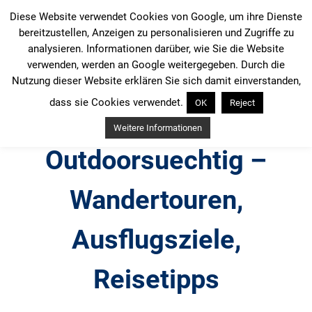
Zum
Diese Website verwendet Cookies von Google, um ihre Dienste
Inhalt
bereitzustellen, Anzeigen zu personalisieren und Zugriffe zu
springen
analysieren. Informationen darüber, wie Sie die Website
verwenden, werden an Google weitergegeben. Durch die
Nutzung dieser Website erklären Sie sich damit einverstanden,
dass sie Cookies verwendet.
OK
Reject
Weitere Informationen
Outdoorsuechtig –
Wandertouren,
Ausflugsziele,
Reisetipps
Outdoor, Wandertouren, Ausflugsziele, Reisetipps,