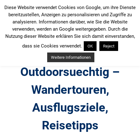
Zum
Diese Website verwendet Cookies von Google, um ihre Dienste
Inhalt
bereitzustellen, Anzeigen zu personalisieren und Zugriffe zu
springen
analysieren. Informationen darüber, wie Sie die Website
verwenden, werden an Google weitergegeben. Durch die
Nutzung dieser Website erklären Sie sich damit einverstanden,
dass sie Cookies verwendet.
OK
Reject
Weitere Informationen
Outdoorsuechtig –
Wandertouren,
Ausflugsziele,
Reisetipps
Outdoor, Wandertouren, Ausflugsziele, Reisetipps,