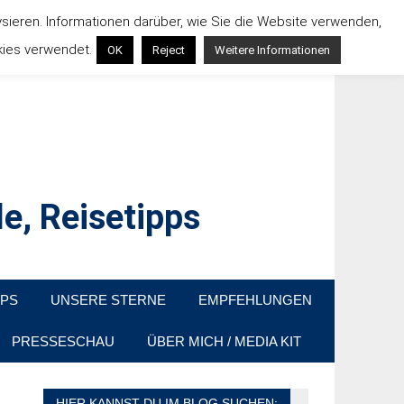
ysieren. Informationen darüber, wie Sie die Website verwenden,
kies verwendet.
OK
Reject
Weitere Informationen
e, Reisetipps
raußen sind. In Deutschland und überall!
PPS
UNSERE STERNE
EMPFEHLUNGEN
PRESSESCHAU
ÜBER MICH / MEDIA KIT
HIER KANNST DU IM BLOG SUCHEN: