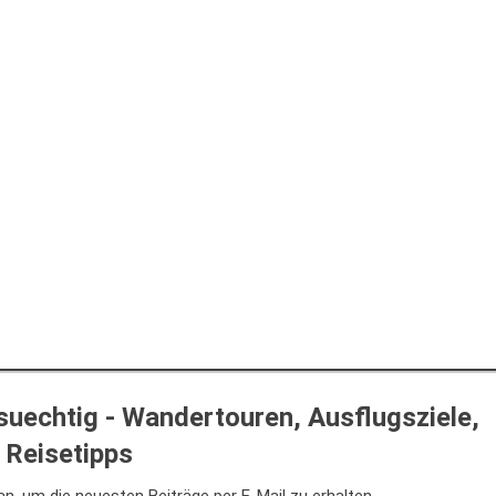
uechtig - Wandertouren, Ausflugsziele,
Reisetipps
n, um die neuesten Beiträge per E-Mail zu erhalten.