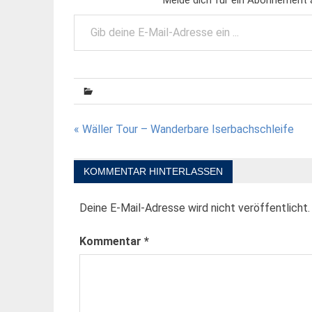
Gib deine E-Mail-Adresse ein ...
Beitragsnavigation
« Wäller Tour – Wanderbare Iserbachschleife
KOMMENTAR HINTERLASSEN
Deine E-Mail-Adresse wird nicht veröffentlicht.
Kommentar
*