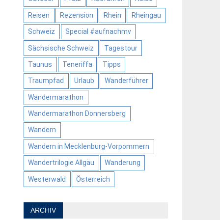
Reisen
Rezension
Rhein
Rheingau
Schweiz
Special #aufnachmv
Sächsische Schweiz
Tagestour
Taunus
Teneriffa
Tipps
Traumpfad
Urlaub
Wanderführer
Wandermarathon
Wandermarathon Donnersberg
Wandern
Wandern in Mecklenburg-Vorpommern
Wandertrilogie Allgäu
Wanderung
Westerwald
Österreich
ARCHIV