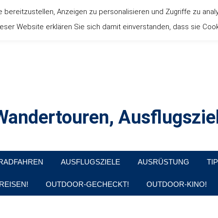
ereitzustellen, Anzeigen zu personalisieren und Zugriffe zu anal
ser Website erklären Sie sich damit einverstanden, dass sie Coo
andertouren, Ausflugsziel
, Produkttests und Buchrezensionen. Ein Blog für alle, die gern d
RADFAHREN
AUSFLUGSZIELE
AUSRÜSTUNG
TI
REISEN!
OUTDOOR-GECHECKT!
OUTDOOR-KINO!