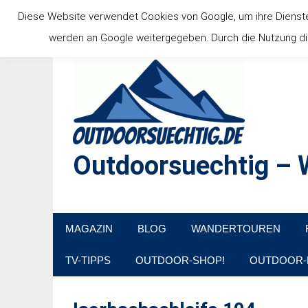
Zum
Diese Website verwendet Cookies von Google, um ihre Dienste b
Inhalt
werden an Google weitergegeben. Durch die Nutzung die
springen
Outdoorsuechtig – W
Outdoor, Wandertouren, Ausflugsziele, Reisetipps
MAGAZIN
BLOG
WANDERTOUREN
TV-TIPPS
OUTDOOR-SHOP!
OUTDOOR-