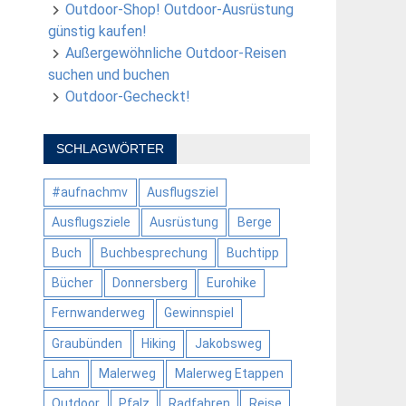
Outdoor-Shop! Outdoor-Ausrüstung
günstig kaufen!
Außergewöhnliche Outdoor-Reisen
suchen und buchen
Outdoor-Gecheckt!
SCHLAGWÖRTER
#aufnachmv
Ausflugsziel
Ausflugsziele
Ausrüstung
Berge
Buch
Buchbesprechung
Buchtipp
Bücher
Donnersberg
Eurohike
Fernwanderweg
Gewinnspiel
Graubünden
Hiking
Jakobsweg
Lahn
Malerweg
Malerweg Etappen
Outdoor
Pfalz
Radfahren
Reise