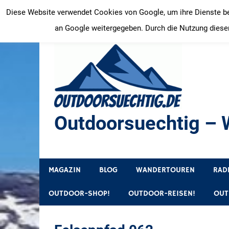
Zum
Diese Website verwendet Cookies von Google, um ihre Dienste bere
Inhalt
an Google weitergegeben. Durch die Nutzung dieser
springen
Outdoorsuechtig – W
Outdoor, Wandertouren, Ausflugsziele, Reisetipps
MAGAZIN
BLOG
WANDERTOUREN
RAD
OUTDOOR-SHOP!
OUTDOOR-REISEN!
OUT