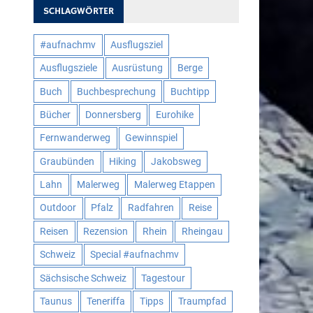
SCHLAGWÖRTER
#aufnachmv
Ausflugsziel
Ausflugsziele
Ausrüstung
Berge
Buch
Buchbesprechung
Buchtipp
Bücher
Donnersberg
Eurohike
Fernwanderweg
Gewinnspiel
Graubünden
Hiking
Jakobsweg
Lahn
Malerweg
Malerweg Etappen
Outdoor
Pfalz
Radfahren
Reise
Reisen
Rezension
Rhein
Rheingau
Schweiz
Special #aufnachmv
Sächsische Schweiz
Tagestour
Taunus
Teneriffa
Tipps
Traumpfad