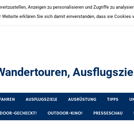
itzustellen, Anzeigen zu personalisieren und Zugriffe zu analysie
 Website erklären Sie sich damit einverstanden, dass sie Cookies 
andertouren, Ausflugsziel
, Produkttests und Buchrezensionen. Ein Blog für alle, die gern 
FAHREN
AUSFLUGSZIELE
AUSRÜSTUNG
TIPPS
U
DOOR-GECHECKT!
OUTDOOR-KINO!
PRESSESCHAU