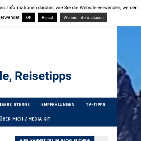
ren. Informationen darüber, wie Sie die Website verwenden, werden
verwendet.
OK
Reject
Weitere Informationen
e, Reisetipps
draußen sind. In Deutschland und überall!
NSERE STERNE
EMPFEHLUNGEN
TV-TIPPS
ÜBER MICH / MEDIA KIT
HIER KANNST DU IM BLOG SUCHEN: