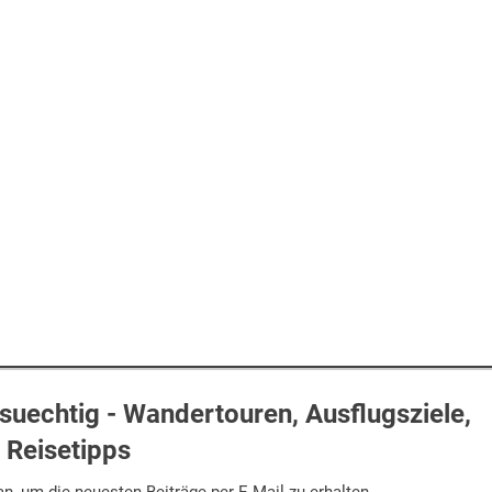
uechtig - Wandertouren, Ausflugsziele,
Reisetipps
n, um die neuesten Beiträge per E-Mail zu erhalten.