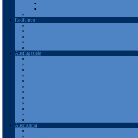
Teneriffa
Katalonien
Türkei
Radfahren
Deutschland
Frankreich
Österreich
Schweiz
Spanien
Ausflugsziele
Eifel
Frankreich
Harz
Odenwald
Rhein
Ruhr
Schweiz
Spanien
Teneriffa
Thüringen
Türkei
Westerwald
Ausrüstung
Android Apps
Bekleidung