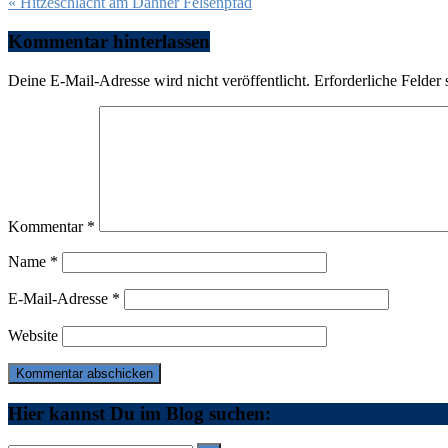
Beitragsnavigation
« Hitzeschlacht am Dahner Felsenpfad
Kommentar hinterlassen
Deine E-Mail-Adresse wird nicht veröffentlicht.
Erforderliche Felder 
Kommentar
*
Name
*
E-Mail-Adresse
*
Website
Hier kannst Du im Blog suchen: