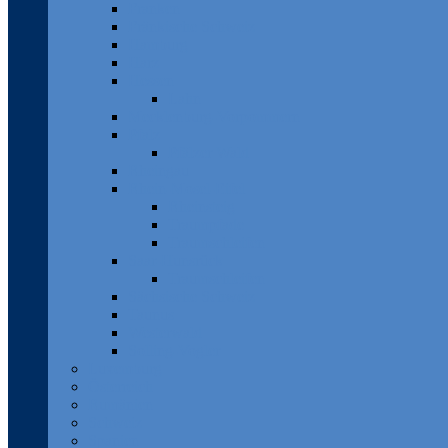
Franken
Fränkische Schweiz
Hamburg
Harz
Hessen
Lahn
Mecklenburg-Vorpommern
Pfalz
Pfälzer Wald
Rheingau
Rhein-Mosel-Eifel
Rheinsteig
Traumpfade
Traumschleifen
Saar-Hunsrück
Traumschleifen
Sächsische Schweiz
Taunus
Westerwald
Solling-Vogler
Luxemburg
Österreich
Rumänien
Schweiz
Spanien