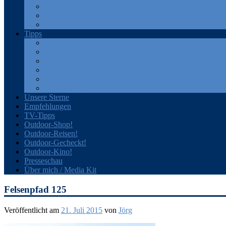
GPS
Rucksäcke
Sonstiges
Tipps
Bücher
Filme
Outdoor-Portale
Produkte
Veranstaltungen
Zeitschriften
Unsere Sterne
Empfehlungen
TV-Tipps
Outdoor-Shop!
Outdoor-Reisen!
Outdoor-Gecheckt!
Outdoor-Kino!
Presseschau
Über mich / Media Kit
Felsenpfad 125
Veröffentlicht am
21. Juli 2015
von
Jörg