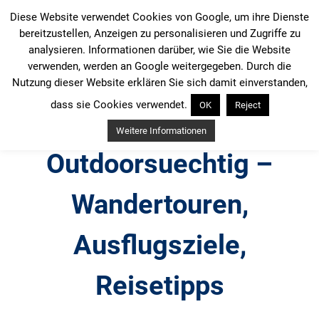
Zum
Diese Website verwendet Cookies von Google, um ihre Dienste
Inhalt
bereitzustellen, Anzeigen zu personalisieren und Zugriffe zu
springen
analysieren. Informationen darüber, wie Sie die Website
verwenden, werden an Google weitergegeben. Durch die
Nutzung dieser Website erklären Sie sich damit einverstanden,
dass sie Cookies verwendet.
OK
Reject
Weitere Informationen
Outdoorsuechtig –
Wandertouren,
Ausflugsziele,
Reisetipps
Outdoor, Wandertouren, Ausflugsziele, Reisetipps,