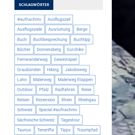
SCHLAGWÖRTER
#aufnachmv
Ausflugsziel
Ausflugsziele
Ausrüstung
Berge
Buch
Buchbesprechung
Buchtipp
Bücher
Donnersberg
Eurohike
Fernwanderweg
Gewinnspiel
Graubünden
Hiking
Jakobsweg
Lahn
Malerweg
Malerweg Etappen
Outdoor
Pfalz
Radfahren
Reise
Reisen
Rezension
Rhein
Rheingau
Schweiz
Special #aufnachmv
Sächsische Schweiz
Tagestour
Taunus
Teneriffa
Tipps
Traumpfad