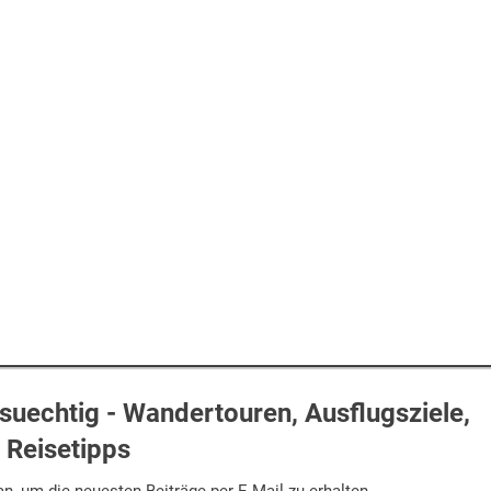
uechtig - Wandertouren, Ausflugsziele,
Reisetipps
n, um die neuesten Beiträge per E-Mail zu erhalten.