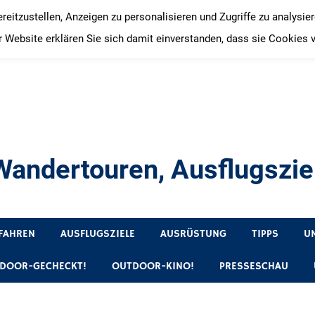
itzustellen, Anzeigen zu personalisieren und Zugriffe zu analysie
 Website erklären Sie sich damit einverstanden, dass sie Cookies 
andertouren, Ausflugsziel
, Produkttests und Buchrezensionen. Ein Blog für alle, die gern 
FAHREN
AUSFLUGSZIELE
AUSRÜSTUNG
TIPPS
U
DOOR-GECHECKT!
OUTDOOR-KINO!
PRESSESCHAU