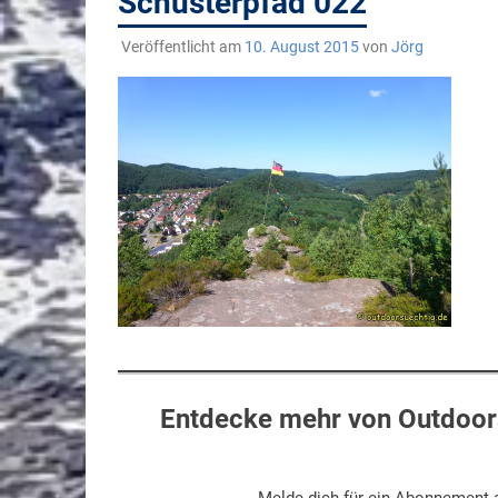
Schusterpfad 022
Veröffentlicht am
10. August 2015
von
Jörg
Entdecke mehr von Outdoors
Melde dich für ein Abonnement a