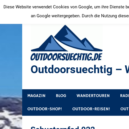
Zum
Diese Website verwendet Cookies von Google, um ihre Dienste bere
Inhalt
an Google weitergegeben. Durch die Nutzung dieser
springen
Outdoorsuechtig – W
Outdoor, Wandertouren, Ausflugsziele, Reisetipps
MAGAZIN
BLOG
WANDERTOUREN
RAD
OUTDOOR-SHOP!
OUTDOOR-REISEN!
OUT