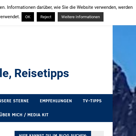
ren. Informationen darüber, wie Sie die Website verwenden, werden
verwendet.
OK
Reject
Weitere Informationen
e, Reisetipps
draußen sind. In Deutschland und überall!
NSERE STERNE
EMPFEHLUNGEN
TV-TIPPS
ÜBER MICH / MEDIA KIT
HIER KANNST DU IM BLOG SUCHEN: