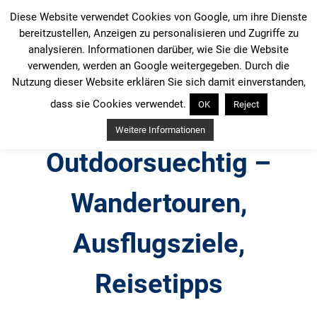
Zum
Diese Website verwendet Cookies von Google, um ihre Dienste
Inhalt
bereitzustellen, Anzeigen zu personalisieren und Zugriffe zu
springen
analysieren. Informationen darüber, wie Sie die Website
verwenden, werden an Google weitergegeben. Durch die
Nutzung dieser Website erklären Sie sich damit einverstanden,
dass sie Cookies verwendet.
OK
Reject
Weitere Informationen
Outdoorsuechtig –
Wandertouren,
Ausflugsziele,
Reisetipps
Outdoor, Wandertouren, Ausflugsziele, Reisetipps,