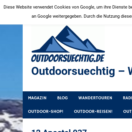
Zum
Diese Website verwendet Cookies von Google, um ihre Dienste bere
Inhalt
an Google weitergegeben. Durch die Nutzung dieser
springen
Outdoorsuechtig – W
Outdoor, Wandertouren, Ausflugsziele, Reisetipps
MAGAZIN
BLOG
WANDERTOUREN
RAD
OUTDOOR-SHOP!
OUTDOOR-REISEN!
OUT