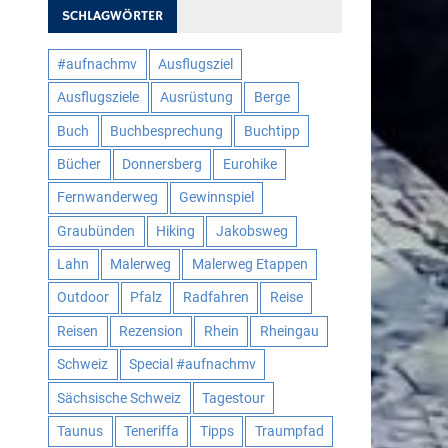
SCHLAGWÖRTER
#aufnachmv
Ausflugsziel
Ausflugsziele
Ausrüstung
Berge
Buch
Buchbesprechung
Buchtipp
Bücher
Donnersberg
Eurohike
Fernwanderweg
Gewinnspiel
Graubünden
Hiking
Jakobsweg
Lahn
Malerweg
Malerweg Etappen
Outdoor
Pfalz
Radfahren
Reise
Reisen
Rezension
Rhein
Rheingau
Schweiz
Special #aufnachmv
Sächsische Schweiz
Tagestour
Taunus
Teneriffa
Tipps
Traumpfad