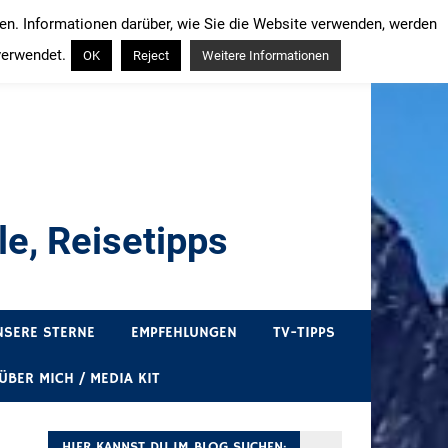
ren. Informationen darüber, wie Sie die Website verwenden, werden
verwendet.
OK
Reject
Weitere Informationen
e, Reisetipps
draußen sind. In Deutschland und überall!
NSERE STERNE
EMPFEHLUNGEN
TV-TIPPS
ÜBER MICH / MEDIA KIT
HIER KANNST DU IM BLOG SUCHEN: