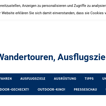
itzustellen, Anzeigen zu personalisieren und Zugriffe zu analysie
 Website erklären Sie sich damit einverstanden, dass sie Cookies 
andertouren, Ausflugsziel
, Produkttests und Buchrezensionen. Ein Blog für alle, die gern 
FAHREN
AUSFLUGSZIELE
AUSRÜSTUNG
TIPPS
U
DOOR-GECHECKT!
OUTDOOR-KINO!
PRESSESCHAU