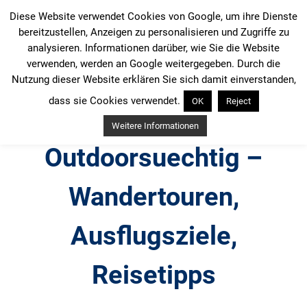
Zum
Diese Website verwendet Cookies von Google, um ihre Dienste
Inhalt
bereitzustellen, Anzeigen zu personalisieren und Zugriffe zu
springen
analysieren. Informationen darüber, wie Sie die Website
verwenden, werden an Google weitergegeben. Durch die
Nutzung dieser Website erklären Sie sich damit einverstanden,
dass sie Cookies verwendet.
OK
Reject
Weitere Informationen
Outdoorsuechtig –
Wandertouren,
Ausflugsziele,
Reisetipps
Outdoor, Wandertouren, Ausflugsziele, Reisetipps,