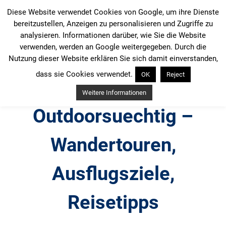
Zum
Diese Website verwendet Cookies von Google, um ihre Dienste
Inhalt
bereitzustellen, Anzeigen zu personalisieren und Zugriffe zu
springen
analysieren. Informationen darüber, wie Sie die Website
verwenden, werden an Google weitergegeben. Durch die
Nutzung dieser Website erklären Sie sich damit einverstanden,
dass sie Cookies verwendet.
OK
Reject
Weitere Informationen
Outdoorsuechtig –
Wandertouren,
Ausflugsziele,
Reisetipps
Outdoor, Wandertouren, Ausflugsziele, Reisetipps,