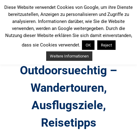
Zum
Diese Website verwendet Cookies von Google, um ihre Dienste
Inhalt
bereitzustellen, Anzeigen zu personalisieren und Zugriffe zu
springen
analysieren. Informationen darüber, wie Sie die Website
verwenden, werden an Google weitergegeben. Durch die
Nutzung dieser Website erklären Sie sich damit einverstanden,
dass sie Cookies verwendet.
OK
Reject
Weitere Informationen
Outdoorsuechtig –
Wandertouren,
Ausflugsziele,
Reisetipps
Outdoor, Wandertouren, Ausflugsziele, Reisetipps,