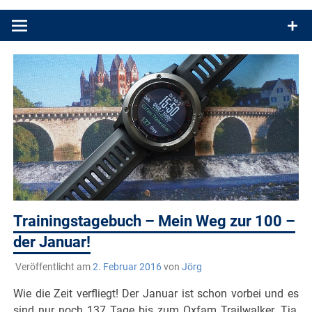
Produkttests und Buchrezensionen. Ein Blog für alle, die gern
draußen sind. In Deutschland und überall!
Trainingstagebuch – Mein Weg zur 100 –
der Januar!
Veröffentlicht am
2. Februar 2016
von
Jörg
Wie die Zeit verfliegt! Der Januar ist schon vorbei und es
sind nur noch 137 Tage bis zum Oxfam Trailwalker. Tja,