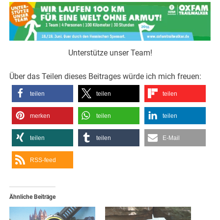
Unterstütze unser Team!
Über das Teilen dieses Beitrages würde ich mich freuen:
teilen
teilen
teilen
merken
teilen
teilen
teilen
teilen
E-Mail
RSS-feed
Ähnliche Beiträge