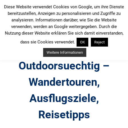
Zum
Diese Website verwendet Cookies von Google, um ihre Dienste
Inhalt
bereitzustellen, Anzeigen zu personalisieren und Zugriffe zu
springen
analysieren. Informationen darüber, wie Sie die Website
verwenden, werden an Google weitergegeben. Durch die
Nutzung dieser Website erklären Sie sich damit einverstanden,
dass sie Cookies verwendet.
OK
Reject
Weitere Informationen
Outdoorsuechtig –
Wandertouren,
Ausflugsziele,
Reisetipps
Outdoor, Wandertouren, Ausflugsziele, Reisetipps,