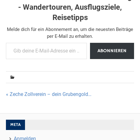
- Wandertouren, Ausflugsziele,
Reisetipps
Melde dich für ein Abonnement an, um die neuesten Beiträge
per E-Mail zu erhalten.
Gib deine E-Mail-Adresse ein ...
ABONNIEREN
Beitragsnavigation
« Zeche Zollverein – dein Grubengold…
META
Anmelden