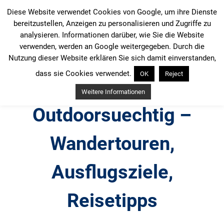
Zum
Diese Website verwendet Cookies von Google, um ihre Dienste
Inhalt
bereitzustellen, Anzeigen zu personalisieren und Zugriffe zu
springen
analysieren. Informationen darüber, wie Sie die Website
verwenden, werden an Google weitergegeben. Durch die
Nutzung dieser Website erklären Sie sich damit einverstanden,
dass sie Cookies verwendet.
OK
Reject
Weitere Informationen
Outdoorsuechtig –
Wandertouren,
Ausflugsziele,
Reisetipps
Outdoor, Wandertouren, Ausflugsziele, Reisetipps,