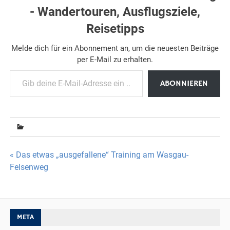
- Wandertouren, Ausflugsziele,
Reisetipps
Melde dich für ein Abonnement an, um die neuesten Beiträge
per E-Mail zu erhalten.
Gib deine E-Mail-Adresse ein ...
ABONNIEREN
Beitragsnavigation
« Das etwas „ausgefallene“ Training am Wasgau-
Felsenweg
META