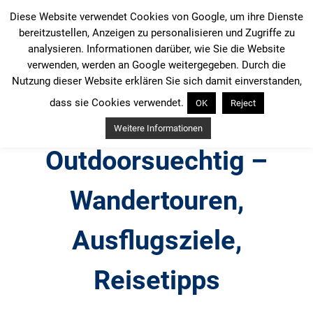
Zum
Diese Website verwendet Cookies von Google, um ihre Dienste
Inhalt
bereitzustellen, Anzeigen zu personalisieren und Zugriffe zu
springen
analysieren. Informationen darüber, wie Sie die Website
verwenden, werden an Google weitergegeben. Durch die
Nutzung dieser Website erklären Sie sich damit einverstanden,
dass sie Cookies verwendet.
OK
Reject
Weitere Informationen
Outdoorsuechtig –
Wandertouren,
Ausflugsziele,
Reisetipps
Outdoor, Wandertouren, Ausflugsziele, Reisetipps,