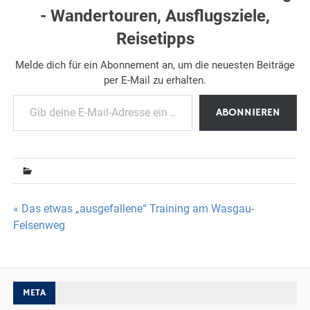
- Wandertouren, Ausflugsziele,
Reisetipps
Melde dich für ein Abonnement an, um die neuesten Beiträge
per E-Mail zu erhalten.
Gib deine E-Mail-Adresse ein ...
ABONNIEREN
Beitragsnavigation
« Das etwas „ausgefallene“ Training am Wasgau-
Felsenweg
META