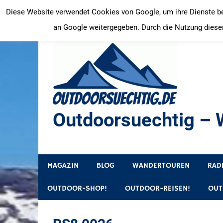
Zum
Diese Website verwendet Cookies von Google, um ihre Dienste bere
Inhalt
an Google weitergegeben. Durch die Nutzung dieser
springen
Outdoorsuechtig – W
Outdoor, Wandertouren, Ausflugsziele, Reisetipps
MAGAZIN
BLOG
WANDERTOUREN
RAD
OUTDOOR-SHOP!
OUTDOOR-REISEN!
OUT