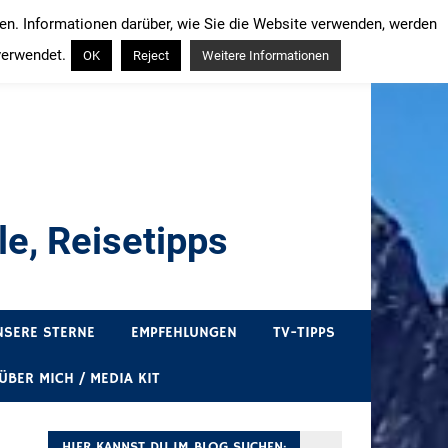
ren. Informationen darüber, wie Sie die Website verwenden, werden
verwendet.
OK
Reject
Weitere Informationen
e, Reisetipps
draußen sind. In Deutschland und überall!
NSERE STERNE
EMPFEHLUNGEN
TV-TIPPS
ÜBER MICH / MEDIA KIT
HIER KANNST DU IM BLOG SUCHEN: