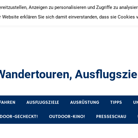
itzustellen, Anzeigen zu personalisieren und Zugriffe zu analysie
 Website erklären Sie sich damit einverstanden, dass sie Cookies 
andertouren, Ausflugsziel
, Produkttests und Buchrezensionen. Ein Blog für alle, die gern 
FAHREN
AUSFLUGSZIELE
AUSRÜSTUNG
TIPPS
U
DOOR-GECHECKT!
OUTDOOR-KINO!
PRESSESCHAU