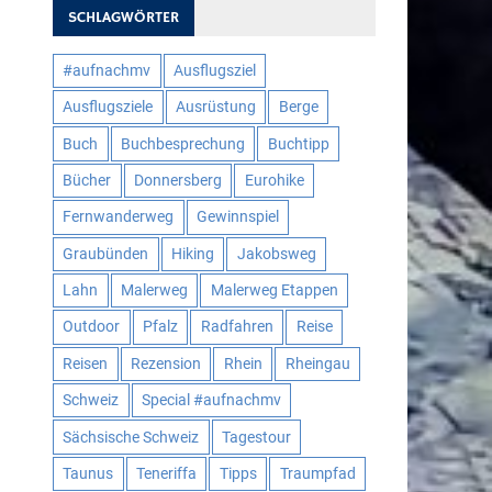
SCHLAGWÖRTER
#aufnachmv
Ausflugsziel
Ausflugsziele
Ausrüstung
Berge
Buch
Buchbesprechung
Buchtipp
Bücher
Donnersberg
Eurohike
Fernwanderweg
Gewinnspiel
Graubünden
Hiking
Jakobsweg
Lahn
Malerweg
Malerweg Etappen
Outdoor
Pfalz
Radfahren
Reise
Reisen
Rezension
Rhein
Rheingau
Schweiz
Special #aufnachmv
Sächsische Schweiz
Tagestour
Taunus
Teneriffa
Tipps
Traumpfad