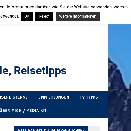
ren. Informationen darüber, wie Sie die Website verwenden, werden
verwendet.
OK
Reject
Weitere Informationen
e, Reisetipps
draußen sind. In Deutschland und überall!
NSERE STERNE
EMPFEHLUNGEN
TV-TIPPS
ÜBER MICH / MEDIA KIT
HIER KANNST DU IM BLOG SUCHEN: