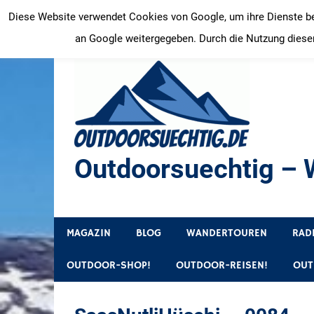
Zum
Diese Website verwendet Cookies von Google, um ihre Dienste bere
Inhalt
an Google weitergegeben. Durch die Nutzung dieser
springen
Outdoorsuechtig – W
Outdoor, Wandertouren, Ausflugsziele, Reisetipps
MAGAZIN
BLOG
WANDERTOUREN
RAD
OUTDOOR-SHOP!
OUTDOOR-REISEN!
OUT