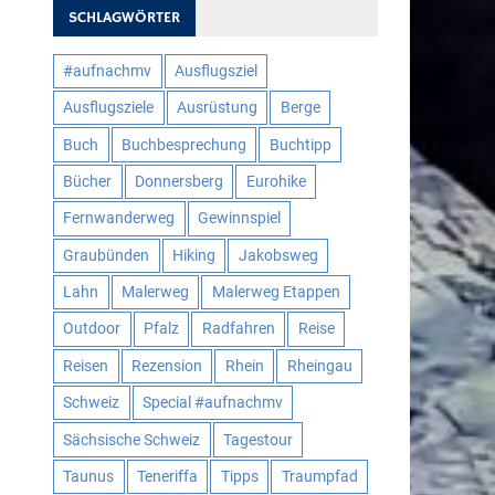
SCHLAGWÖRTER
#aufnachmv
Ausflugsziel
Ausflugsziele
Ausrüstung
Berge
Buch
Buchbesprechung
Buchtipp
Bücher
Donnersberg
Eurohike
Fernwanderweg
Gewinnspiel
Graubünden
Hiking
Jakobsweg
Lahn
Malerweg
Malerweg Etappen
Outdoor
Pfalz
Radfahren
Reise
Reisen
Rezension
Rhein
Rheingau
Schweiz
Special #aufnachmv
Sächsische Schweiz
Tagestour
Taunus
Teneriffa
Tipps
Traumpfad