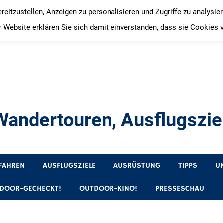
itzustellen, Anzeigen zu personalisieren und Zugriffe zu analysie
 Website erklären Sie sich damit einverstanden, dass sie Cookies 
andertouren, Ausflugsziel
, Produkttests und Buchrezensionen. Ein Blog für alle, die gern 
FAHREN
AUSFLUGSZIELE
AUSRÜSTUNG
TIPPS
U
DOOR-GECHECKT!
OUTDOOR-KINO!
PRESSESCHAU