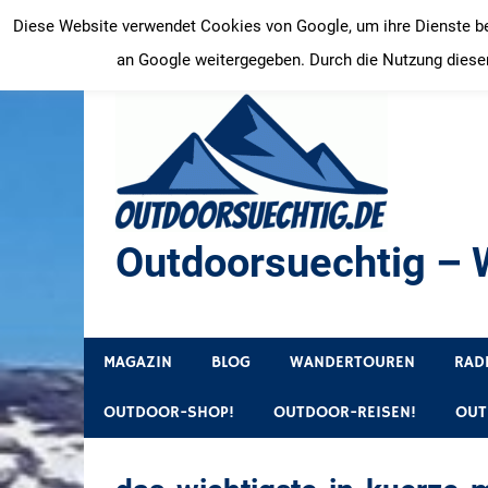
Zum
Diese Website verwendet Cookies von Google, um ihre Dienste bere
Inhalt
an Google weitergegeben. Durch die Nutzung dieser
springen
Outdoorsuechtig – W
Outdoor, Wandertouren, Ausflugsziele, Reisetipps
MAGAZIN
BLOG
WANDERTOUREN
RAD
OUTDOOR-SHOP!
OUTDOOR-REISEN!
OUT