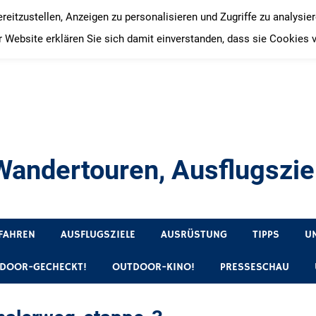
itzustellen, Anzeigen zu personalisieren und Zugriffe zu analysie
 Website erklären Sie sich damit einverstanden, dass sie Cookies 
andertouren, Ausflugsziel
, Produkttests und Buchrezensionen. Ein Blog für alle, die gern 
FAHREN
AUSFLUGSZIELE
AUSRÜSTUNG
TIPPS
U
DOOR-GECHECKT!
OUTDOOR-KINO!
PRESSESCHAU