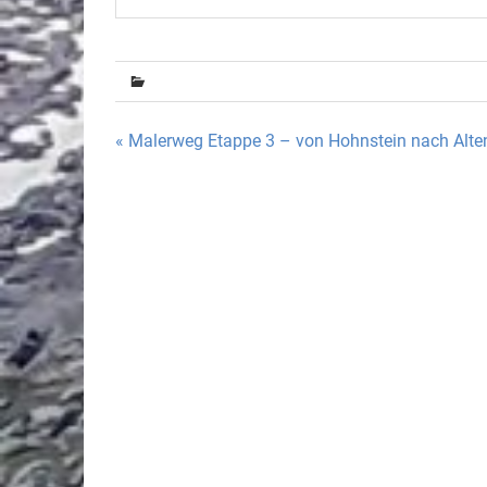
Beitragsnavigation
« Malerweg Etappe 3 – von Hohnstein nach Alte