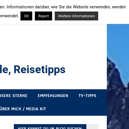
ren. Informationen darüber, wie Sie die Website verwenden, werden
verwendet.
OK
Reject
Weitere Informationen
e, Reisetipps
draußen sind. In Deutschland und überall!
NSERE STERNE
EMPFEHLUNGEN
TV-TIPPS
ÜBER MICH / MEDIA KIT
HIER KANNST DU IM BLOG SUCHEN: