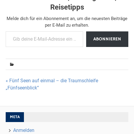
Reisetipps
Melde dich für ein Abonnement an, um die neuesten Beiträge
per E-Mail zu erhalten.
Gib deine E-Mail-Adresse ein ...
ABONNIEREN
Beitragsnavigation
« Fünf Seen auf einmal – die Traumschleife
„Fünfseenblick“
META
Anmelden