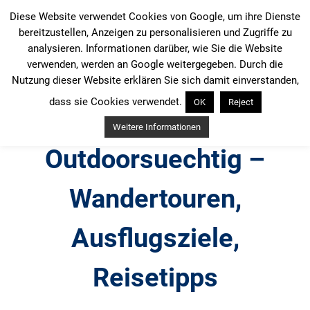
Zum
Diese Website verwendet Cookies von Google, um ihre Dienste
Inhalt
bereitzustellen, Anzeigen zu personalisieren und Zugriffe zu
springen
analysieren. Informationen darüber, wie Sie die Website
verwenden, werden an Google weitergegeben. Durch die
Nutzung dieser Website erklären Sie sich damit einverstanden,
dass sie Cookies verwendet.
OK
Reject
Weitere Informationen
Outdoorsuechtig –
Wandertouren,
Ausflugsziele,
Reisetipps
Outdoor, Wandertouren, Ausflugsziele, Reisetipps,