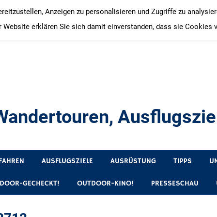
itzustellen, Anzeigen zu personalisieren und Zugriffe zu analysie
 Website erklären Sie sich damit einverstanden, dass sie Cookies 
andertouren, Ausflugsziel
, Produkttests und Buchrezensionen. Ein Blog für alle, die gern 
FAHREN
AUSFLUGSZIELE
AUSRÜSTUNG
TIPPS
U
DOOR-GECHECKT!
OUTDOOR-KINO!
PRESSESCHAU