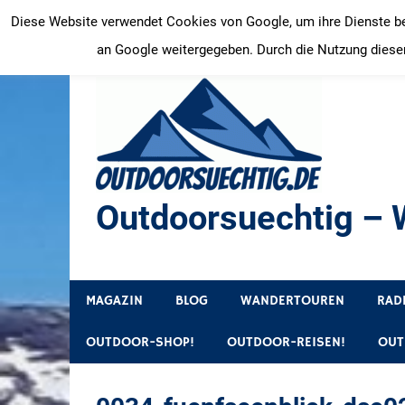
Zum
Diese Website verwendet Cookies von Google, um ihre Dienste bere
Inhalt
an Google weitergegeben. Durch die Nutzung dieser
springen
Outdoorsuechtig – W
Outdoor, Wandertouren, Ausflugsziele, Reisetipps
MAGAZIN
BLOG
WANDERTOUREN
RAD
OUTDOOR-SHOP!
OUTDOOR-REISEN!
OUT