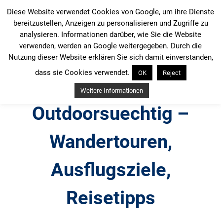
Zum
Diese Website verwendet Cookies von Google, um ihre Dienste
Inhalt
bereitzustellen, Anzeigen zu personalisieren und Zugriffe zu
springen
analysieren. Informationen darüber, wie Sie die Website
verwenden, werden an Google weitergegeben. Durch die
Nutzung dieser Website erklären Sie sich damit einverstanden,
dass sie Cookies verwendet.
OK
Reject
Weitere Informationen
Outdoorsuechtig –
Wandertouren,
Ausflugsziele,
Reisetipps
Outdoor, Wandertouren, Ausflugsziele, Reisetipps,