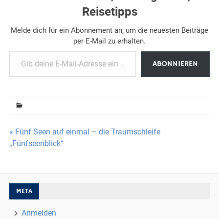
Reisetipps
Melde dich für ein Abonnement an, um die neuesten Beiträge
per E-Mail zu erhalten.
Gib deine E-Mail-Adresse ein ...
ABONNIEREN
Beitragsnavigation
« Fünf Seen auf einmal – die Traumschleife
„Fünfseenblick“
META
Anmelden