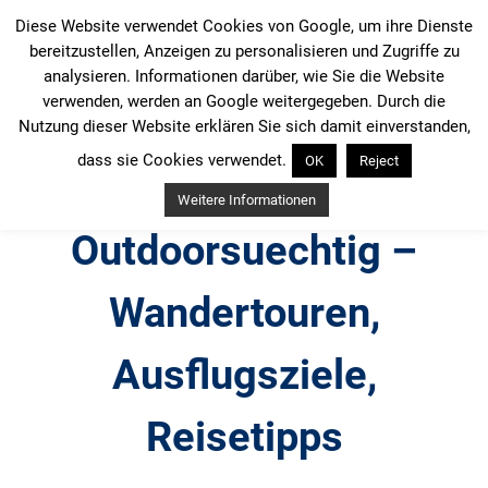
Zum
Diese Website verwendet Cookies von Google, um ihre Dienste
Inhalt
bereitzustellen, Anzeigen zu personalisieren und Zugriffe zu
springen
analysieren. Informationen darüber, wie Sie die Website
verwenden, werden an Google weitergegeben. Durch die
Nutzung dieser Website erklären Sie sich damit einverstanden,
dass sie Cookies verwendet.
OK
Reject
Weitere Informationen
Outdoorsuechtig –
Wandertouren,
Ausflugsziele,
Reisetipps
Outdoor, Wandertouren, Ausflugsziele, Reisetipps,