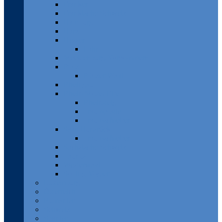
Franken
Fränkische Schweiz
Hamburg
Harz
Hessen
Lahn
Mecklenburg-Vorpommern
Pfalz
Pfälzer Wald
Rheingau
Rhein-Mosel-Eifel
Rheinsteig
Traumpfade
Traumschleifen
Saar-Hunsrück
Traumschleifen
Sächsische Schweiz
Taunus
Westerwald
Solling-Vogler
Luxemburg
Österreich
Rumänien
Schweiz
Spanien