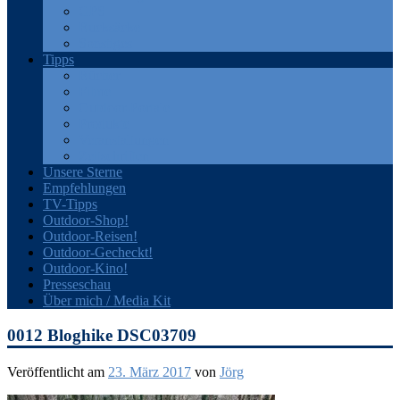
GPS
Rucksäcke
Sonstiges
Tipps
Bücher
Filme
Outdoor-Portale
Produkte
Veranstaltungen
Zeitschriften
Unsere Sterne
Empfehlungen
TV-Tipps
Outdoor-Shop!
Outdoor-Reisen!
Outdoor-Gecheckt!
Outdoor-Kino!
Presseschau
Über mich / Media Kit
0012 Bloghike DSC03709
Veröffentlicht am
23. März 2017
von
Jörg