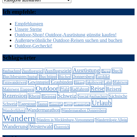
Ich empfehle:
Empfehlungen
Unsere Sterne
Outdoor-Shop! Outdoor-Ausrüstung günstig kaufen!
Außergewöhnliche Outdoor-Reisen suchen und buchen
Outdoor-Gecheckt!
Schlagwörter
Ausrüstung
Ausflugsziele
Buch
Ausflugsziel
#aufnachmv
Berge
Buchbesprechung
Buchtipp
Donnersberg
Bücher
Eurohike
Gewinnspiel
Graubünden
Lahn
Fernwanderweg
Jakobsweg
Malerweg
Hiking
Outdoor
Reise
Reisen
Malerweg Etappen
Pfalz
Radfahren
Rezension
Schweiz
Rhein
Sächsische
Special #aufnachmv
Rheingau
Urlaub
Schweiz
Tagestour
Taunus
Teneriffa
Tipps
Traumpfad
Wandermarathon
Wanderführer
Wandermarathon Donnersberg
Wandern
Wandern in Mecklenburg-Vorpommern
Wandertrilogie Allgäu
Wanderung
Westerwald
Österreich