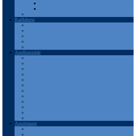
Teneriffa
Katalonien
Türkei
Radfahren
Deutschland
Frankreich
Österreich
Schweiz
Spanien
Ausflugsziele
Eifel
Frankreich
Harz
Odenwald
Rhein
Ruhr
Schweiz
Spanien
Teneriffa
Thüringen
Türkei
Westerwald
Ausrüstung
Android Apps
Bekleidung