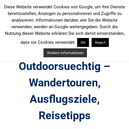
Zum
Diese Website verwendet Cookies von Google, um ihre Dienste
Inhalt
bereitzustellen, Anzeigen zu personalisieren und Zugriffe zu
springen
analysieren. Informationen darüber, wie Sie die Website
verwenden, werden an Google weitergegeben. Durch die
Nutzung dieser Website erklären Sie sich damit einverstanden,
dass sie Cookies verwendet.
OK
Reject
Weitere Informationen
Outdoorsuechtig –
Wandertouren,
Ausflugsziele,
Reisetipps
Outdoor, Wandertouren, Ausflugsziele, Reisetipps,