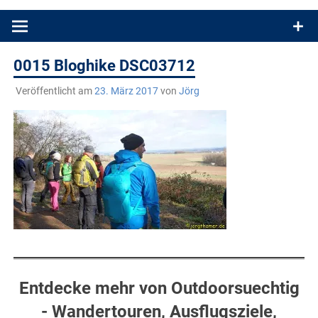
Produkttests und Buchrezensionen. Ein Blog für alle, die gern
draußen sind. In Deutschland und überall!
0015 Bloghike DSC03712
Veröffentlicht am
23. März 2017
von
Jörg
Entdecke mehr von Outdoorsuechtig
- Wandertouren, Ausflugsziele,