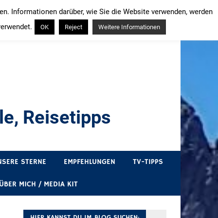
ren. Informationen darüber, wie Sie die Website verwenden, werden
verwendet.
OK
Reject
Weitere Informationen
e, Reisetipps
draußen sind. In Deutschland und überall!
NSERE STERNE
EMPFEHLUNGEN
TV-TIPPS
ÜBER MICH / MEDIA KIT
HIER KANNST DU IM BLOG SUCHEN: