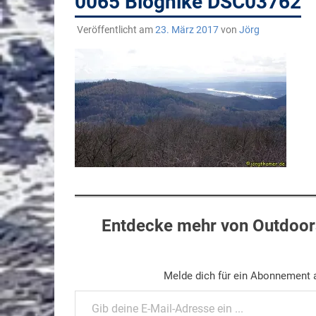
0065 Bloghike DSC03762
Veröffentlicht am
23. März 2017
von
Jörg
Entdecke mehr von Outdoors
Melde dich für ein Abonnement a
Gib deine E-Mail-Adresse ein ...