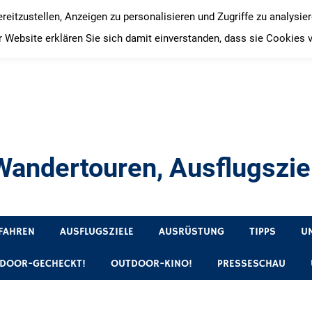
itzustellen, Anzeigen zu personalisieren und Zugriffe zu analysie
 Website erklären Sie sich damit einverstanden, dass sie Cookies 
andertouren, Ausflugsziel
, Produkttests und Buchrezensionen. Ein Blog für alle, die gern 
FAHREN
AUSFLUGSZIELE
AUSRÜSTUNG
TIPPS
U
DOOR-GECHECKT!
OUTDOOR-KINO!
PRESSESCHAU