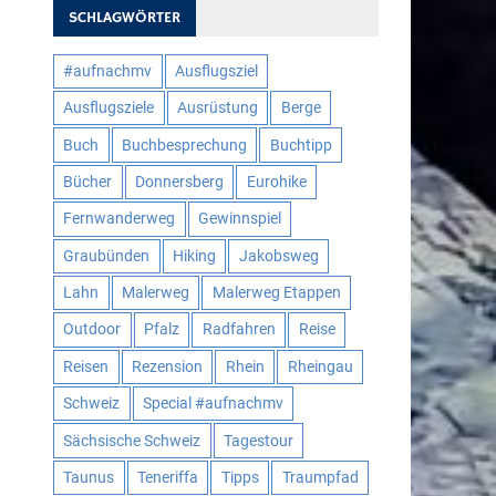
SCHLAGWÖRTER
#aufnachmv
Ausflugsziel
Ausflugsziele
Ausrüstung
Berge
Buch
Buchbesprechung
Buchtipp
Bücher
Donnersberg
Eurohike
Fernwanderweg
Gewinnspiel
Graubünden
Hiking
Jakobsweg
Lahn
Malerweg
Malerweg Etappen
Outdoor
Pfalz
Radfahren
Reise
Reisen
Rezension
Rhein
Rheingau
Schweiz
Special #aufnachmv
Sächsische Schweiz
Tagestour
Taunus
Teneriffa
Tipps
Traumpfad