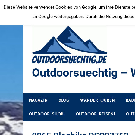
Zum
Diese Website verwendet Cookies von Google, um ihre Dienste bere
Inhalt
an Google weitergegeben. Durch die Nutzung dieser
springen
Outdoorsuechtig – W
Outdoor, Wandertouren, Ausflugsziele, Reisetipps
MAGAZIN
BLOG
WANDERTOUREN
RAD
OUTDOOR-SHOP!
OUTDOOR-REISEN!
OUT