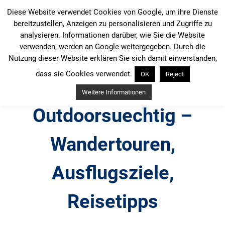
Zum
Diese Website verwendet Cookies von Google, um ihre Dienste
Inhalt
bereitzustellen, Anzeigen zu personalisieren und Zugriffe zu
springen
analysieren. Informationen darüber, wie Sie die Website
verwenden, werden an Google weitergegeben. Durch die
Nutzung dieser Website erklären Sie sich damit einverstanden,
dass sie Cookies verwendet.
OK
Reject
Weitere Informationen
Outdoorsuechtig –
Wandertouren,
Ausflugsziele,
Reisetipps
Outdoor, Wandertouren, Ausflugsziele, Reisetipps,