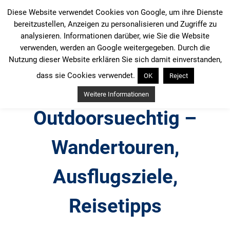
Zum
Diese Website verwendet Cookies von Google, um ihre Dienste
Inhalt
bereitzustellen, Anzeigen zu personalisieren und Zugriffe zu
springen
analysieren. Informationen darüber, wie Sie die Website
verwenden, werden an Google weitergegeben. Durch die
Nutzung dieser Website erklären Sie sich damit einverstanden,
dass sie Cookies verwendet.
OK
Reject
Weitere Informationen
Outdoorsuechtig –
Wandertouren,
Ausflugsziele,
Reisetipps
Outdoor, Wandertouren, Ausflugsziele, Reisetipps,