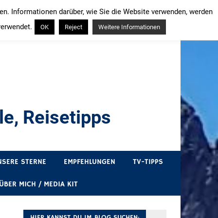
ren. Informationen darüber, wie Sie die Website verwenden, werden
verwendet.
OK
Reject
Weitere Informationen
e, Reisetipps
draußen sind. In Deutschland und überall!
NSERE STERNE
EMPFEHLUNGEN
TV-TIPPS
ÜBER MICH / MEDIA KIT
HIER KANNST DU IM BLOG SUCHEN: