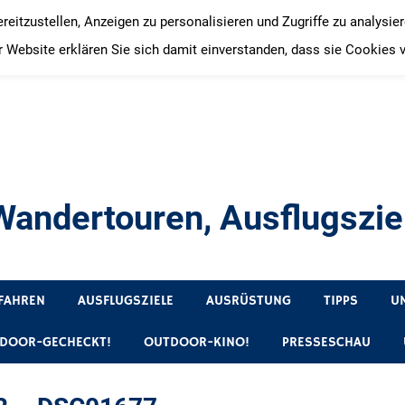
itzustellen, Anzeigen zu personalisieren und Zugriffe zu analysie
 Website erklären Sie sich damit einverstanden, dass sie Cookies 
andertouren, Ausflugsziel
, Produkttests und Buchrezensionen. Ein Blog für alle, die gern 
FAHREN
AUSFLUGSZIELE
AUSRÜSTUNG
TIPPS
U
DOOR-GECHECKT!
OUTDOOR-KINO!
PRESSESCHAU