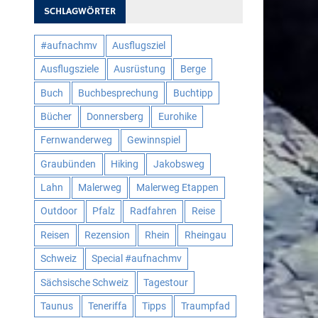
SCHLAGWÖRTER
#aufnachmv
Ausflugsziel
Ausflugsziele
Ausrüstung
Berge
Buch
Buchbesprechung
Buchtipp
Bücher
Donnersberg
Eurohike
Fernwanderweg
Gewinnspiel
Graubünden
Hiking
Jakobsweg
Lahn
Malerweg
Malerweg Etappen
Outdoor
Pfalz
Radfahren
Reise
Reisen
Rezension
Rhein
Rheingau
Schweiz
Special #aufnachmv
Sächsische Schweiz
Tagestour
Taunus
Teneriffa
Tipps
Traumpfad