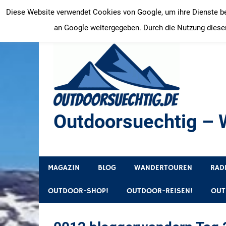
Zum
Diese Website verwendet Cookies von Google, um ihre Dienste bere
Inhalt
an Google weitergegeben. Durch die Nutzung dieser
springen
Outdoorsuechtig – W
Outdoor, Wandertouren, Ausflugsziele, Reisetipps
MAGAZIN
BLOG
WANDERTOUREN
RAD
OUTDOOR-SHOP!
OUTDOOR-REISEN!
OUT