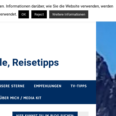
ren. Informationen darüber, wie Sie die Website verwenden, werden
verwendet.
OK
Reject
Weitere Informationen
e, Reisetipps
draußen sind. In Deutschland und überall!
NSERE STERNE
EMPFEHLUNGEN
TV-TIPPS
ÜBER MICH / MEDIA KIT
HIER KANNST DU IM BLOG SUCHEN: