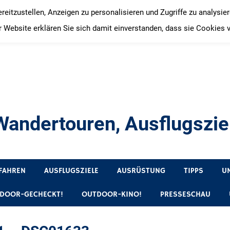
itzustellen, Anzeigen zu personalisieren und Zugriffe zu analysie
 Website erklären Sie sich damit einverstanden, dass sie Cookies 
andertouren, Ausflugsziel
, Produkttests und Buchrezensionen. Ein Blog für alle, die gern 
FAHREN
AUSFLUGSZIELE
AUSRÜSTUNG
TIPPS
U
DOOR-GECHECKT!
OUTDOOR-KINO!
PRESSESCHAU