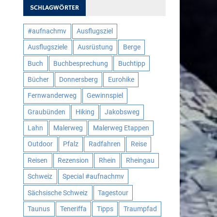
SCHLAGWÖRTER
#aufnachmv
Ausflugsziel
Ausflugsziele
Ausrüstung
Berge
Buch
Buchbesprechung
Buchtipp
Bücher
Donnersberg
Eurohike
Fernwanderweg
Gewinnspiel
Graubünden
Hiking
Jakobsweg
Lahn
Malerweg
Malerweg Etappen
Outdoor
Pfalz
Radfahren
Reise
Reisen
Rezension
Rhein
Rheingau
Schweiz
Special #aufnachmv
Sächsische Schweiz
Tagestour
Taunus
Teneriffa
Tipps
Traumpfad