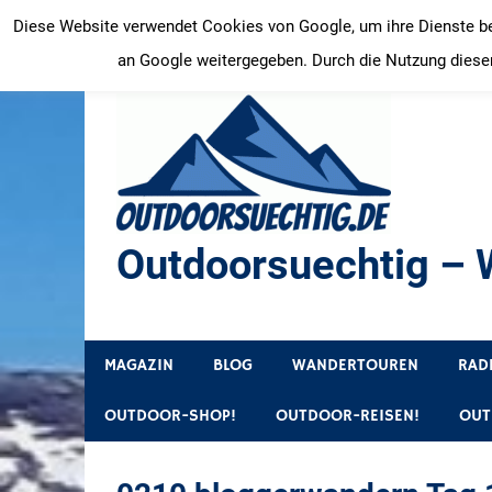
Zum
Diese Website verwendet Cookies von Google, um ihre Dienste bere
Inhalt
an Google weitergegeben. Durch die Nutzung dieser
springen
Outdoorsuechtig – W
Outdoor, Wandertouren, Ausflugsziele, Reisetipps
MAGAZIN
BLOG
WANDERTOUREN
RAD
OUTDOOR-SHOP!
OUTDOOR-REISEN!
OUT