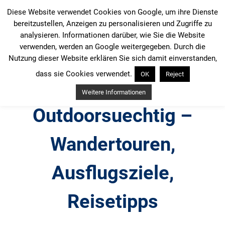
Zum
Diese Website verwendet Cookies von Google, um ihre Dienste
Inhalt
bereitzustellen, Anzeigen zu personalisieren und Zugriffe zu
springen
analysieren. Informationen darüber, wie Sie die Website
verwenden, werden an Google weitergegeben. Durch die
Nutzung dieser Website erklären Sie sich damit einverstanden,
dass sie Cookies verwendet.
OK
Reject
Weitere Informationen
Outdoorsuechtig –
Wandertouren,
Ausflugsziele,
Reisetipps
Outdoor, Wandertouren, Ausflugsziele, Reisetipps,