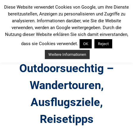
Zum
Diese Website verwendet Cookies von Google, um ihre Dienste
Inhalt
bereitzustellen, Anzeigen zu personalisieren und Zugriffe zu
springen
analysieren. Informationen darüber, wie Sie die Website
verwenden, werden an Google weitergegeben. Durch die
Nutzung dieser Website erklären Sie sich damit einverstanden,
dass sie Cookies verwendet.
OK
Reject
Weitere Informationen
Outdoorsuechtig –
Wandertouren,
Ausflugsziele,
Reisetipps
Outdoor, Wandertouren, Ausflugsziele, Reisetipps,