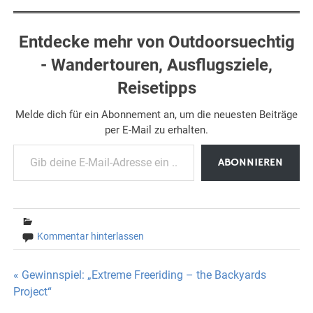
Entdecke mehr von Outdoorsuechtig
- Wandertouren, Ausflugsziele,
Reisetipps
Melde dich für ein Abonnement an, um die neuesten Beiträge
per E-Mail zu erhalten.
Gib deine E-Mail-Adresse ein ...
ABONNIEREN
Kommentar hinterlassen
Beitragsnavigation
« Gewinnspiel: „Extreme Freeriding – the Backyards
Project“