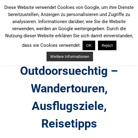
Zum
Diese Website verwendet Cookies von Google, um ihre Dienste
Inhalt
bereitzustellen, Anzeigen zu personalisieren und Zugriffe zu
springen
analysieren. Informationen darüber, wie Sie die Website
verwenden, werden an Google weitergegeben. Durch die
Nutzung dieser Website erklären Sie sich damit einverstanden,
dass sie Cookies verwendet.
OK
Reject
Weitere Informationen
Outdoorsuechtig –
Wandertouren,
Ausflugsziele,
Reisetipps
Outdoor, Wandertouren, Ausflugsziele, Reisetipps,