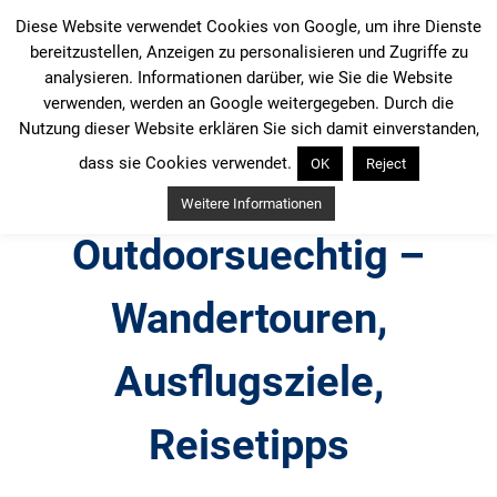
Zum
Diese Website verwendet Cookies von Google, um ihre Dienste
Inhalt
bereitzustellen, Anzeigen zu personalisieren und Zugriffe zu
springen
analysieren. Informationen darüber, wie Sie die Website
verwenden, werden an Google weitergegeben. Durch die
Nutzung dieser Website erklären Sie sich damit einverstanden,
dass sie Cookies verwendet.
OK
Reject
Weitere Informationen
Outdoorsuechtig –
Wandertouren,
Ausflugsziele,
Reisetipps
Outdoor, Wandertouren, Ausflugsziele, Reisetipps,