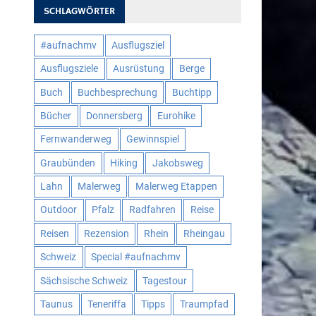
SCHLAGWÖRTER
#aufnachmv
Ausflugsziel
Ausflugsziele
Ausrüstung
Berge
Buch
Buchbesprechung
Buchtipp
Bücher
Donnersberg
Eurohike
Fernwanderweg
Gewinnspiel
Graubünden
Hiking
Jakobsweg
Lahn
Malerweg
Malerweg Etappen
Outdoor
Pfalz
Radfahren
Reise
Reisen
Rezension
Rhein
Rheingau
Schweiz
Special #aufnachmv
Sächsische Schweiz
Tagestour
Taunus
Teneriffa
Tipps
Traumpfad