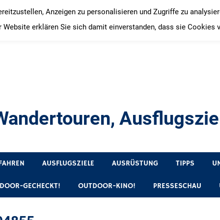
itzustellen, Anzeigen zu personalisieren und Zugriffe zu analysie
 Website erklären Sie sich damit einverstanden, dass sie Cookies 
andertouren, Ausflugsziel
, Produkttests und Buchrezensionen. Ein Blog für alle, die gern 
FAHREN
AUSFLUGSZIELE
AUSRÜSTUNG
TIPPS
U
DOOR-GECHECKT!
OUTDOOR-KINO!
PRESSESCHAU