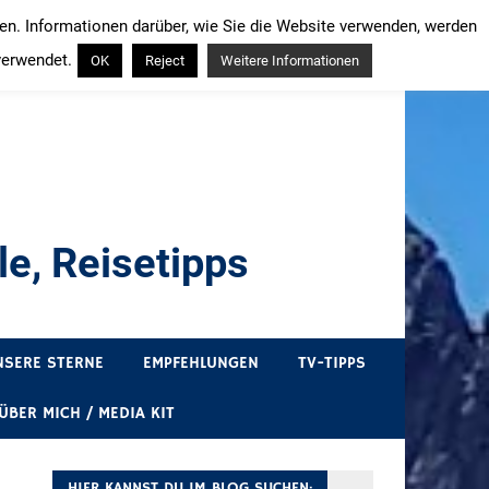
ren. Informationen darüber, wie Sie die Website verwenden, werden
verwendet.
OK
Reject
Weitere Informationen
e, Reisetipps
draußen sind. In Deutschland und überall!
NSERE STERNE
EMPFEHLUNGEN
TV-TIPPS
ÜBER MICH / MEDIA KIT
HIER KANNST DU IM BLOG SUCHEN: