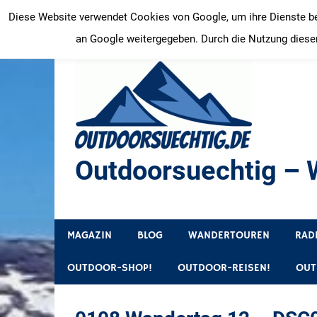
Zum
Diese Website verwendet Cookies von Google, um ihre Dienste bere
Inhalt
an Google weitergegeben. Durch die Nutzung dieser
springen
Outdoorsuechtig – W
Outdoor, Wandertouren, Ausflugsziele, Reisetipps
MAGAZIN
BLOG
WANDERTOUREN
RAD
OUTDOOR-SHOP!
OUTDOOR-REISEN!
OUT