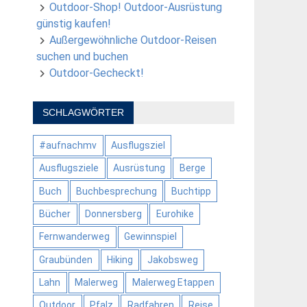
Outdoor-Shop! Outdoor-Ausrüstung
günstig kaufen!
Außergewöhnliche Outdoor-Reisen
suchen und buchen
Outdoor-Gecheckt!
SCHLAGWÖRTER
#aufnachmv
Ausflugsziel
Ausflugsziele
Ausrüstung
Berge
Buch
Buchbesprechung
Buchtipp
Bücher
Donnersberg
Eurohike
Fernwanderweg
Gewinnspiel
Graubünden
Hiking
Jakobsweg
Lahn
Malerweg
Malerweg Etappen
Outdoor
Pfalz
Radfahren
Reise