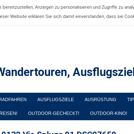
ereitzustellen, Anzeigen zu personalisieren und Zugriffe zu anal
ser Website erklären Sie sich damit einverstanden, dass sie Coo
andertouren, Ausflugsziel
, Produkttests und Buchrezensionen. Ein Blog für alle, die gern d
RADFAHREN
AUSFLUGSZIELE
AUSRÜSTUNG
TI
REISEN!
OUTDOOR-GECHECKT!
OUTDOOR-KINO!