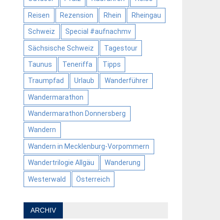
Reisen
Rezension
Rhein
Rheingau
Schweiz
Special #aufnachmv
Sächsische Schweiz
Tagestour
Taunus
Teneriffa
Tipps
Traumpfad
Urlaub
Wanderführer
Wandermarathon
Wandermarathon Donnersberg
Wandern
Wandern in Mecklenburg-Vorpommern
Wandertrilogie Allgäu
Wanderung
Westerwald
Österreich
ARCHIV