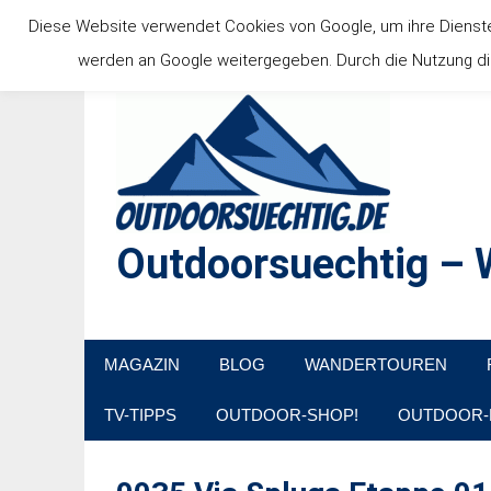
Zum
Diese Website verwendet Cookies von Google, um ihre Dienste b
Inhalt
werden an Google weitergegeben. Durch die Nutzung die
springen
Outdoorsuechtig – W
Outdoor, Wandertouren, Ausflugsziele, Reisetipps
MAGAZIN
BLOG
WANDERTOUREN
TV-TIPPS
OUTDOOR-SHOP!
OUTDOOR-