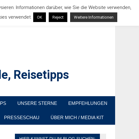
ysieren. Informationen darüber, wie Sie die Website verwenden,
kies verwendet.
OK
Reject
Weitere Informationen
e, Reisetipps
raußen sind. In Deutschland und überall!
PPS
UNSERE STERNE
EMPFEHLUNGEN
PRESSESCHAU
ÜBER MICH / MEDIA KIT
HIER KANNST DU IM BLOG SUCHEN: