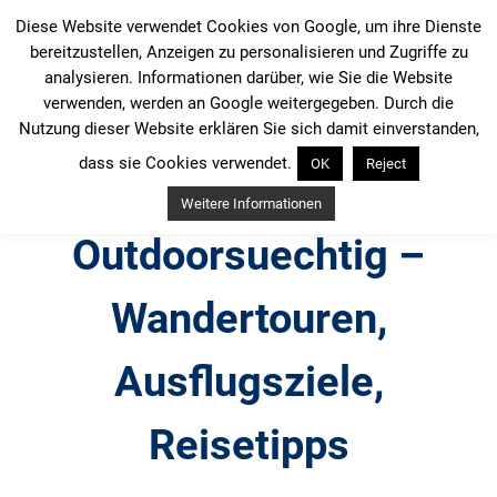
Zum
Diese Website verwendet Cookies von Google, um ihre Dienste
Inhalt
bereitzustellen, Anzeigen zu personalisieren und Zugriffe zu
springen
analysieren. Informationen darüber, wie Sie die Website
verwenden, werden an Google weitergegeben. Durch die
Nutzung dieser Website erklären Sie sich damit einverstanden,
dass sie Cookies verwendet.
OK
Reject
Weitere Informationen
Outdoorsuechtig –
Wandertouren,
Ausflugsziele,
Reisetipps
Outdoor, Wandertouren, Ausflugsziele, Reisetipps,