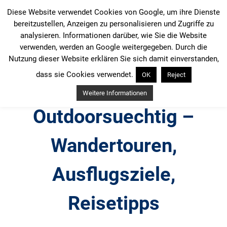
Zum
Diese Website verwendet Cookies von Google, um ihre Dienste
Inhalt
bereitzustellen, Anzeigen zu personalisieren und Zugriffe zu
springen
analysieren. Informationen darüber, wie Sie die Website
verwenden, werden an Google weitergegeben. Durch die
Nutzung dieser Website erklären Sie sich damit einverstanden,
dass sie Cookies verwendet.
OK
Reject
Weitere Informationen
Outdoorsuechtig –
Wandertouren,
Ausflugsziele,
Reisetipps
Outdoor, Wandertouren, Ausflugsziele, Reisetipps,