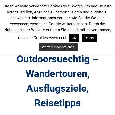
Zum
Diese Website verwendet Cookies von Google, um ihre Dienste
Inhalt
bereitzustellen, Anzeigen zu personalisieren und Zugriffe zu
springen
analysieren. Informationen darüber, wie Sie die Website
verwenden, werden an Google weitergegeben. Durch die
Nutzung dieser Website erklären Sie sich damit einverstanden,
dass sie Cookies verwendet.
OK
Reject
Weitere Informationen
Outdoorsuechtig –
Wandertouren,
Ausflugsziele,
Reisetipps
Outdoor, Wandertouren, Ausflugsziele, Reisetipps,